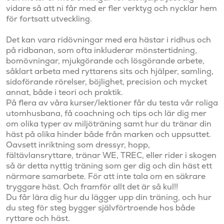
vidare så att ni får med er fler verktyg och nycklar hem 
för fortsatt utveckling.

Det kan vara ridövningar med era hästar i ridhus och 
på ridbanan, som ofta inkluderar mönstertidning, 
bomövningar, mjukgörande och lösgörande arbete, 
såklart arbeta med ryttarens sits och hjälper, samling, 
sidoförande rörelser, böjlighet, precision och mycket 
annat, både i teori och praktik.

På flera av våra kurser/lektioner får du testa vår roliga 
utomhusbana, få coachning och tips och lär dig mer 
om olika typer av miljöträning samt hur du tränar din 
häst på olika hinder både från marken och uppsuttet.

Oavsett inriktning som dressyr, hopp, 
fältävlansryttare, tränar WE, TREC, eller rider i skogen 
så är detta nyttig träning som ger dig och din häst ett 
närmare samarbete. För att inte tala om en säkrare 
tryggare häst. Och framför allt det är så kul!!

Du får lära dig hur du lägger upp din träning, och hur 
du steg för steg bygger självförtroende hos både 
ryttare och häst.
