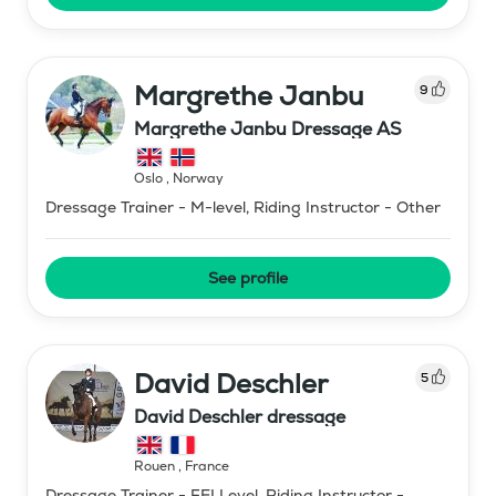
Margrethe Janbu
9
Margrethe Janbu Dressage AS
Oslo
,
Norway
Dressage Trainer - M-level, Riding Instructor - Other
See profile
David Deschler
5
David Deschler dressage
Rouen
,
France
Dressage Trainer - FEI Level, Riding Instructor -