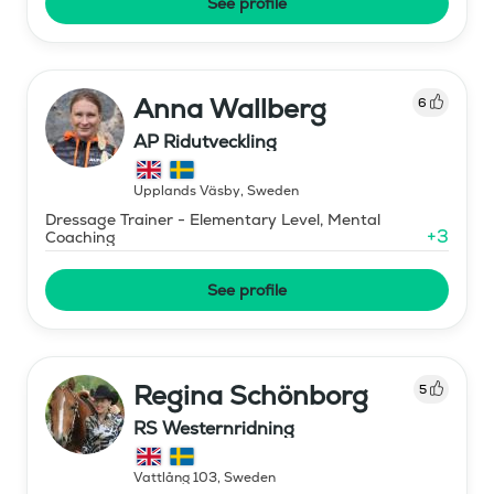
See profile
Anna Wallberg
6
AP Ridutveckling
Upplands Väsby
,
Sweden
Dressage Trainer - Elementary Level, Mental
+
3
Coaching
See profile
Regina Schönborg
5
RS Westernridning
Vattlång 103
,
Sweden