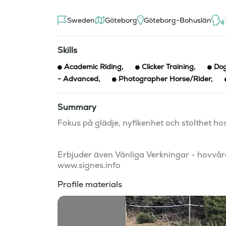
Sweden
Göteborg
Göteborg-Bohuslän
Skills
Academic Riding
,
Clicker Training
,
Dog
- Advanced
,
Photographer Horse/Rider
,
Summary
Fokus på glädje, nyfikenhet och stolthet hos
Erbjuder även Vänliga Verkningar - hovvår
www.signes.info 
Profile materials