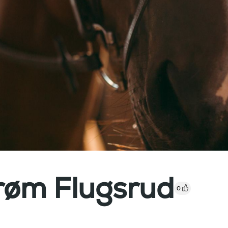
røm Flugsrud
0