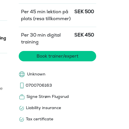
Per 45 min lektion på
SEK
500
plats (resa tillkommer)
Per 30 min digital
SEK
450
ing
training
Book trainer/expert
Unknown
0700706163
e 
Signe Strøm Flugsrud
Liability insurance
Tax certificate