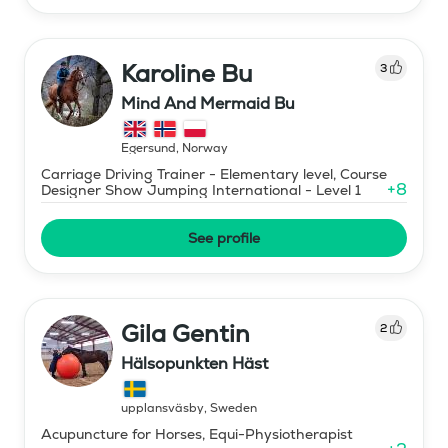
Karoline Bu
3
Mind And Mermaid Bu
Egersund
,
Norway
Carriage Driving Trainer - Elementary level, Course
+
8
Designer Show Jumping International - Level 1
See profile
Gila Gentin
2
Hälsopunkten Häst
upplansväsby
,
Sweden
Acupuncture for Horses, Equi-Physiotherapist