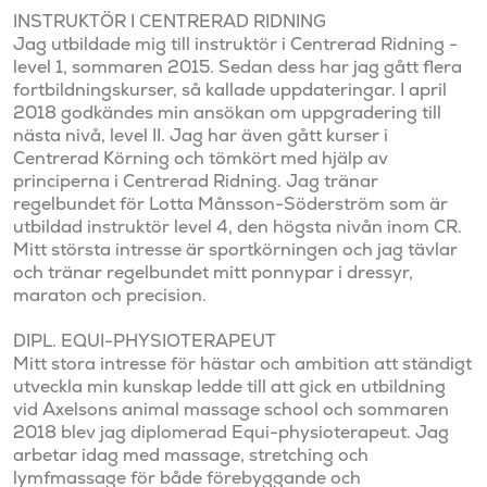
INSTRUKTÖR I CENTRERAD RIDNING

Jag utbildade mig till instruktör i Centrerad Ridning - 
level 1, sommaren 2015. Sedan dess har jag gått flera 
fortbildningskurser, så kallade uppdateringar. I april 
2018 godkändes min ansökan om uppgradering till 
nästa nivå, level II. Jag har även gått kurser i 
Centrerad Körning och tömkört med hjälp av 
principerna i Centrerad Ridning. Jag tränar 
regelbundet för Lotta Månsson-Söderström som är 
utbildad instruktör level 4, den högsta nivån inom CR. 
Mitt största intresse är sportkörningen och jag tävlar 
och tränar regelbundet mitt ponnypar i dressyr, 
maraton och precision.

DIPL. EQUI-PHYSIOTERAPEUT

Mitt stora intresse för hästar och ambition att ständigt 
utveckla min kunskap ledde till att gick en utbildning 
vid Axelsons animal massage school och sommaren 
2018 blev jag diplomerad Equi-physioterapeut. Jag 
arbetar idag med massage, stretching och 
lymfmassage för både förebyggande och 