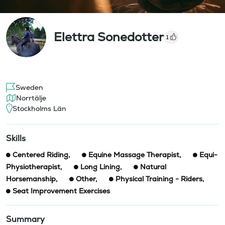
Elettra Sonedotter
1
Sweden
Norrtälje
Stockholms Län
Skills
Centered Riding
,
Equine Massage Therapist
,
Equi-
Physiotherapist
,
Long Lining
,
Natural
Horsemanship
,
Other
,
Physical Training - Riders
,
Seat Improvement Exercises
Summary