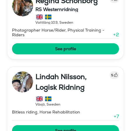
Regina Schönborg
RS Westernridning
Vattlång 103
,
Sweden
Photographer Horse/Rider, Physical Training -
+
2
Riders
See profile
Lindah Nilsson,
5
Logisk Ridning
Växjö
,
Sweden
Bitless riding, Horse Rehabilitation
+
7
See profile