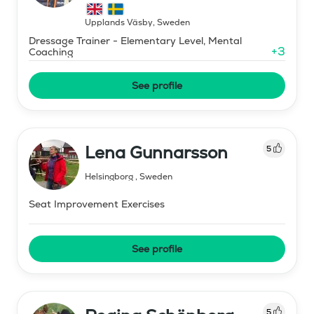
Upplands Väsby
,
Sweden
Dressage Trainer - Elementary Level, Mental
+
3
Coaching
See profile
Lena Gunnarsson
5
Helsingborg
,
Sweden
Seat Improvement Exercises
See profile
5