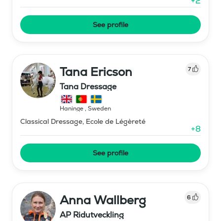
+
2
See profile
Tana Ericson
7
Tana Dressage
Haninge
,
Sweden
Classical Dressage, Ecole de Légèreté
+
8
See profile
Anna Wallberg
6
AP Ridutveckling