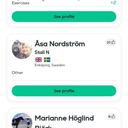
+
2
Exercises
See profile
Åsa Nordström
10
Stall N
Enköping
,
Sweden
Other
See profile
Marianne Höglind
9