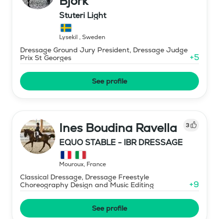
Björk
Stuteri Light
Lysekil
,
Sweden
Dressage Ground Jury President, Dressage Judge
+
5
Prix St Georges
See profile
Ines Boudina Ravella
3
EQUO STABLE - IBR DRESSAGE
Mouroux
,
France
Classical Dressage, Dressage Freestyle
+
9
Choreography Design and Music Editing
See profile