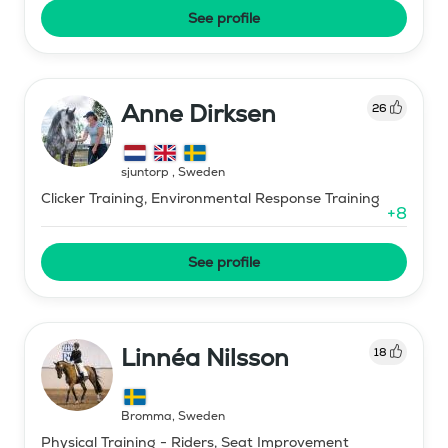
See profile
Anne Dirksen
26
sjuntorp
,
Sweden
Clicker Training, Environmental Response Training
+
8
See profile
Linnéa Nilsson
18
Bromma
,
Sweden
Physical Training - Riders, Seat Improvement