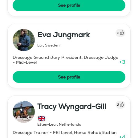
See profile
Eva Jungmark
3
Lur
,
Sweden
Dressage Ground Jury President, Dressage Judge
+
3
- Mid-Level
See profile
Tracy Wyngard-Gill
3
Etten-Leur
,
Netherlands
Dressage Trainer - FEI Level, Horse Rehabilitation
+
4