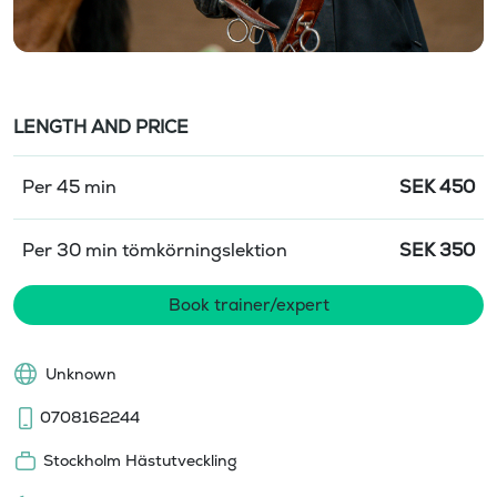
LENGTH AND PRICE
Per 45 min
SEK
450
Per 30 min tömkörningslektion
SEK
350
Book trainer/expert
Unknown
0708162244
Stockholm Hästutveckling