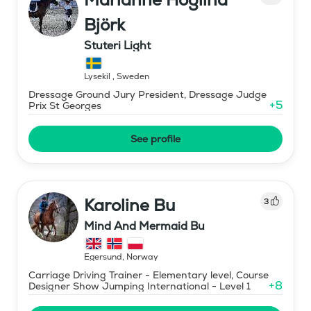
Björk
Stuteri Light
Lysekil
,
Sweden
Dressage Ground Jury President, Dressage Judge
+
5
Prix St Georges
See profile
Karoline Bu
3
Mind And Mermaid Bu
Egersund
,
Norway
Carriage Driving Trainer - Elementary level, Course
+
8
Designer Show Jumping International - Level 1