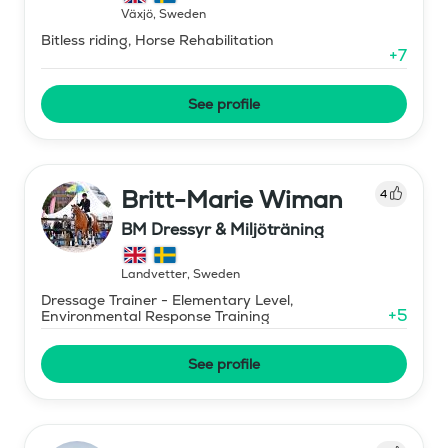
Växjö
,
Sweden
Bitless riding, Horse Rehabilitation
+
7
See profile
Britt-Marie Wiman
4
BM Dressyr & Miljöträning
Landvetter
,
Sweden
Dressage Trainer - Elementary Level,
+
5
Environmental Response Training
See profile