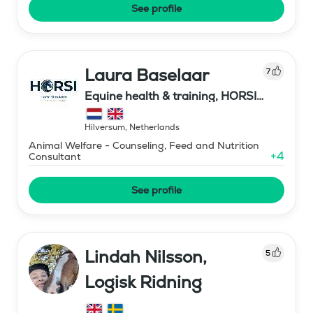
See profile
Laura Baselaar
7
Equine health & training, HORSI
horse simulator
Hilversum
,
Netherlands
Animal Welfare - Counseling, Feed and Nutrition
+
4
Consultant
See profile
Lindah Nilsson,
5
Logisk Ridning