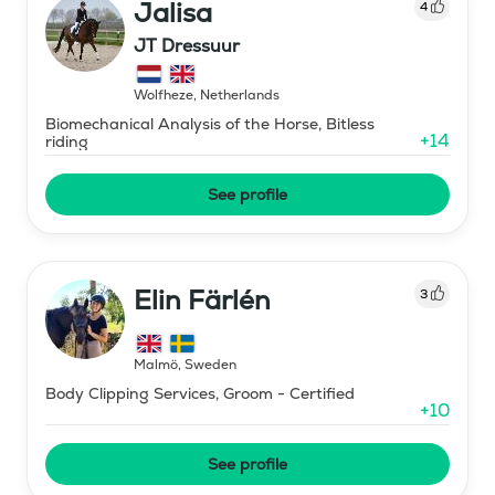
Jalisa
4
JT Dressuur
Wolfheze
,
Netherlands
Biomechanical Analysis of the Horse, Bitless
+
14
riding
See profile
Elin Färlén
3
Malmö
,
Sweden
Body Clipping Services, Groom - Certified
+
10
See profile