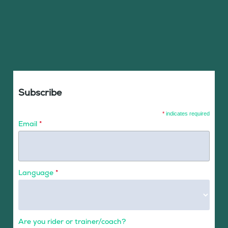
Subscribe
*
indicates required
Email
*
Language
*
Are you rider or trainer/coach?