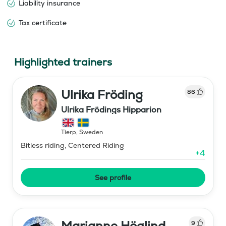
Liability insurance
Tax certificate
Highlighted trainers
Ulrika Fröding
86
Ulrika Frödings Hipparion
Tierp
,
Sweden
Bitless riding, Centered Riding
+
4
See profile
Marianne Höglind
9