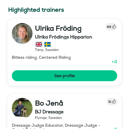
Highlighted trainers
Ulrika Fröding
86
Ulrika Frödings Hipparion
Tierp
,
Sweden
Bitless riding, Centered Riding
+
4
See profile
Bo Jenå
31
BJ Dressage
Flyinge
,
Sweden
Dressage Judge Educator, Dressage Judge -