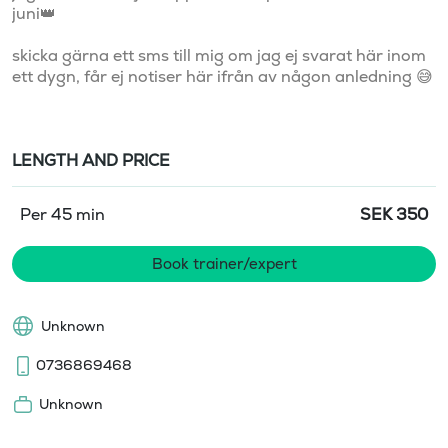
juni👑

skicka gärna ett sms till mig om jag ej svarat här inom 
ett dygn, får ej notiser här ifrån av någon anledning 😅
LENGTH AND PRICE
Per 45 min
SEK
350
Book trainer/expert
Unknown
0736869468
Unknown