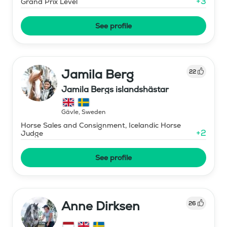
+
3
Grand Prix Level
See profile
Jamila Berg
22
Jamila Bergs islandshästar
Gävle
,
Sweden
Horse Sales and Consignment, Icelandic Horse
+
2
Judge
See profile
Anne Dirksen
26