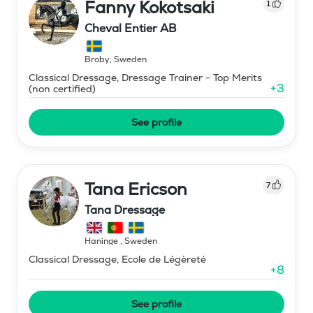
Fanny Kokotsaki
1
Cheval Entier AB
Broby
,
Sweden
Classical Dressage, Dressage Trainer - Top Merits
+
3
(non certified)
See profile
Tana Ericson
7
Tana Dressage
Haninge
,
Sweden
Classical Dressage, Ecole de Légèreté
+
8
See profile