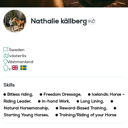
Nathalie källberg
0
Sweden
västerås
Västmanland
Skills
Bitless riding
,
Freedom Dressage
,
Icelandic Horse –
Riding Leader
,
In-hand Work
,
Long Lining
,
Natural Horsemanship
,
Reward-Based Training
,
Starting Young Horses
,
Training/Riding of your Horse