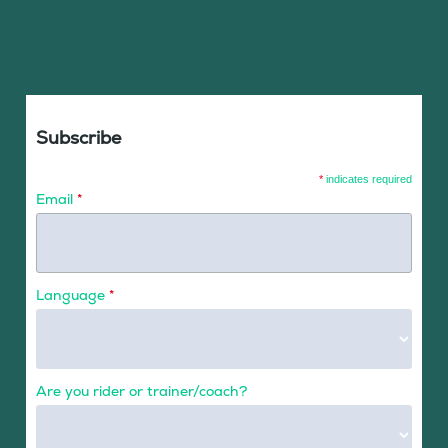
Subscribe
*
indicates required
Email
*
Language
*
Are you rider or trainer/coach?