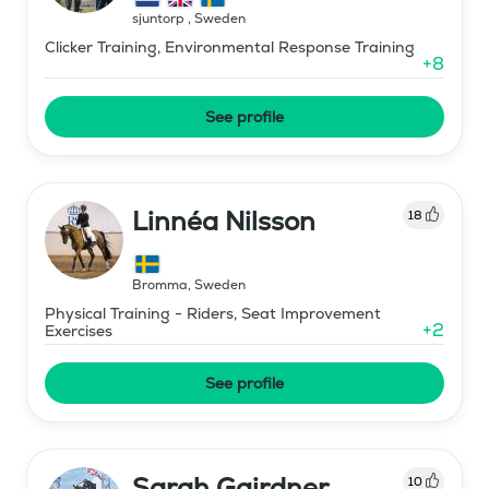
sjuntorp
,
Sweden
Clicker Training, Environmental Response Training
+
8
See profile
Linnéa Nilsson
18
Bromma
,
Sweden
Physical Training - Riders, Seat Improvement
+
2
Exercises
See profile
Sarah Gairdner
10