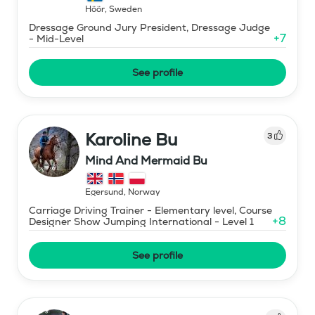
Höör
,
Sweden
Dressage Ground Jury President, Dressage Judge
+
7
- Mid-Level
See profile
Karoline Bu
3
Mind And Mermaid Bu
Egersund
,
Norway
Carriage Driving Trainer - Elementary level, Course
+
8
Designer Show Jumping International - Level 1
See profile