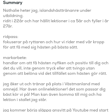
Summary
Nathalie heter jag, islandshästtränanre under 
utbildning.

ridit i 22år och har hållit lektioner i ca 5år och fyller i år 
27år. 

ridpass:

fokuserar på ryttaren och hur vi rider med vår kropp 
för att få med sig hästen på bästa sätt.

markarbete:

handlar om att få hästen nyfiken och positiv till dig och 
det du vill, inte genom tryck eller att tvinga utan 
genom att belöna vid det tillfället som hästen gör rätt.

jag åker ut och tränar på plats i Västmanland med 
omnejd. Har även onlinelektioner! det som passar dig 
bäst kör vi på! Man kan även komma till mig och ha 
lektion i stallet jag står.

jag kommer börja släppa ansvitt på Youtube med start 