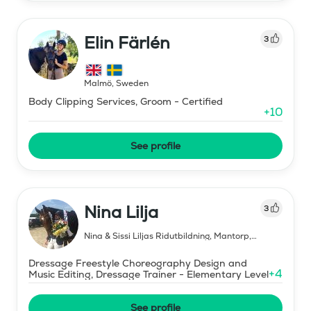
Elin Färlén
3
Malmö
,
Sweden
Body Clipping Services, Groom - Certified
+
10
See profile
Nina Lilja
3
Nina & Sissi Liljas Ridutbildning, Mantorp
,
Sweden
Dressage Freestyle Choreography Design and
+
4
Music Editing, Dressage Trainer - Elementary Level
See profile