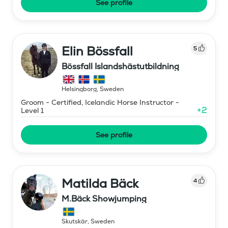
See profile
Elin Bössfall
5
Bössfall Islandshästutbildning
Helsingborg
,
Sweden
Groom - Certified, Icelandic Horse Instructor -
+
2
Level 1
See profile
Matilda Bäck
4
M.Bäck Showjumping
Skutskär
,
Sweden