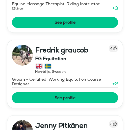
Equine Massage Therapist, Riding Instructor -
+
3
Other
See profile
Fredrik graucob
4
FG Equitation
Norrtälje
,
Sweden
Groom - Certified, Working Equitation Course
+
2
Designer
See profile
Jenny Pitkänen
3