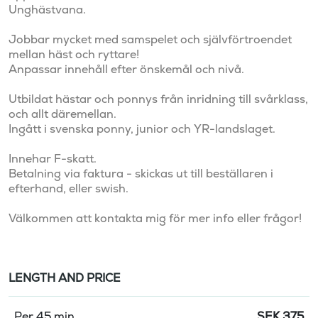
Unghästvana. 

Jobbar mycket med samspelet och självförtroendet 
mellan häst och ryttare! 

Anpassar innehåll efter önskemål och nivå. 

Utbildat hästar och ponnys från inridning till svårklass, 
och allt däremellan. 

Ingått i svenska ponny, junior och YR-landslaget. 

Innehar F-skatt.

Betalning via faktura - skickas ut till beställaren i 
efterhand, eller swish. 

Välkommen att kontakta mig för mer info eller frågor! 
LENGTH AND PRICE
Per 45 min
SEK
375