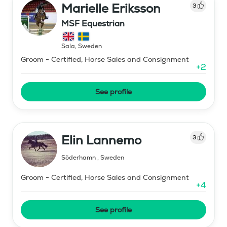
Marielle Eriksson
3
MSF Equestrian
Sala
,
Sweden
Groom - Certified, Horse Sales and Consignment
+
2
See profile
Elin Lannemo
3
Söderhamn
,
Sweden
Groom - Certified, Horse Sales and Consignment
+
4
See profile