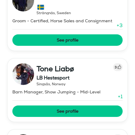
Strängnäs
,
Sweden
Groom - Certified, Horse Sales and Consignment
+
3
See profile
Tone Liabø
3
LB Hestesport
Singsås
,
Norway
Barn Manager, Show Jumping - Mid-Level
+
1
See profile