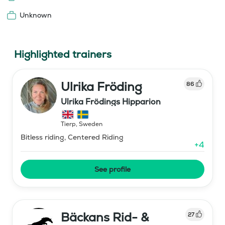
Unknown
Highlighted trainers
Ulrika Fröding
86
Ulrika Frödings Hipparion
Tierp
,
Sweden
Bitless riding, Centered Riding
+
4
See profile
Bäckans Rid- &
27