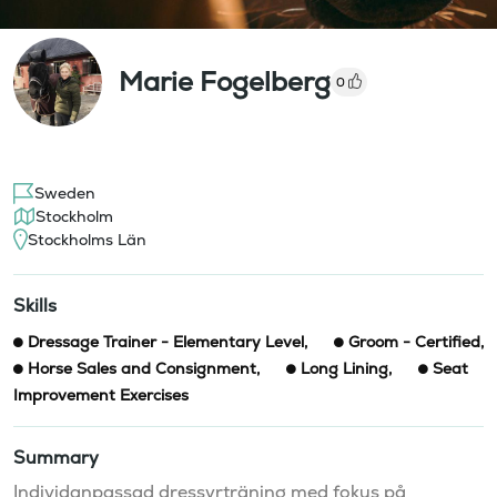
Marie Fogelberg
0
Sweden
Stockholm
Stockholms Län
Skills
Dressage Trainer - Elementary Level
,
Groom - Certified
,
Horse Sales and Consignment
,
Long Lining
,
Seat
Improvement Exercises
Summary
Individanpassad dressyrträning med fokus på 