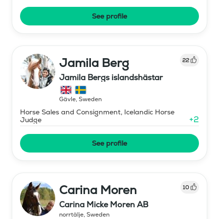
See profile
Jamila Berg
22
Jamila Bergs islandshästar
Gävle
,
Sweden
Horse Sales and Consignment, Icelandic Horse
+
2
Judge
See profile
Carina Moren
10
Carina Micke Moren AB
norrtälje
,
Sweden