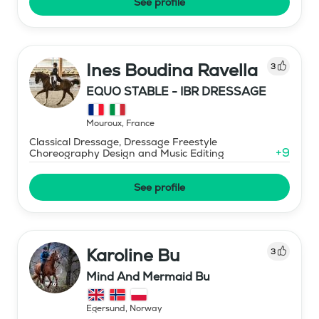
See profile
Ines Boudina Ravella
3
EQUO STABLE - IBR DRESSAGE
Mouroux
,
France
Classical Dressage, Dressage Freestyle
+
9
Choreography Design and Music Editing
See profile
Karoline Bu
3
Mind And Mermaid Bu
Egersund
,
Norway