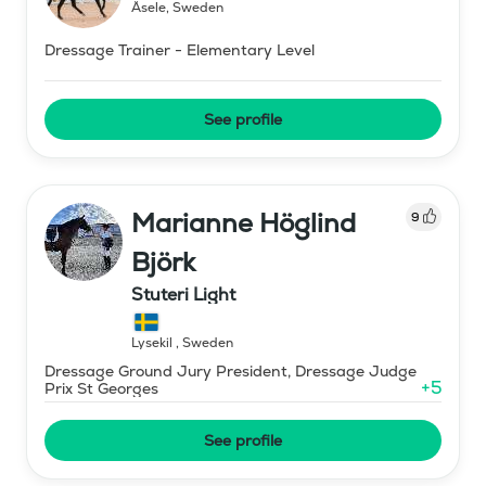
Åsele
,
Sweden
Dressage Trainer - Elementary Level
See profile
Marianne Höglind
9
Björk
Stuteri Light
Lysekil
,
Sweden
Dressage Ground Jury President, Dressage Judge
+
5
Prix St Georges
See profile