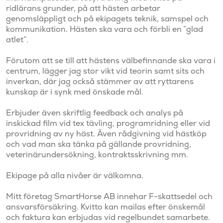
ridlärans grunder, på att hästen arbetar 
genomsläppligt och på ekipagets teknik, samspel och 
kommunikation. Hästen ska vara och förbli en ”glad 
atlet”. 

Förutom att se till att hästens välbefinnande ska vara i 
centrum, lägger jag stor vikt vid teorin samt sits och 
inverkan, där jag också stämmer av att ryttarens 
kunskap är i synk med önskade mål. 

Erbjuder även skriftlig feedback och analys på 
inskickad film vid tex tävling, programridning eller vid 
provridning av ny häst. Även rådgivning vid hästköp 
och vad man ska tänka på gällande provridning, 
veterinärundersökning, kontraktsskrivning mm.

Ekipage på alla nivåer är välkomna. 

Mitt företag SmartHorse AB innehar F-skattsedel och 
ansvarsförsäkring. Kvitto kan mailas efter önskemål 
och faktura kan erbjudas vid regelbundet samarbete.
