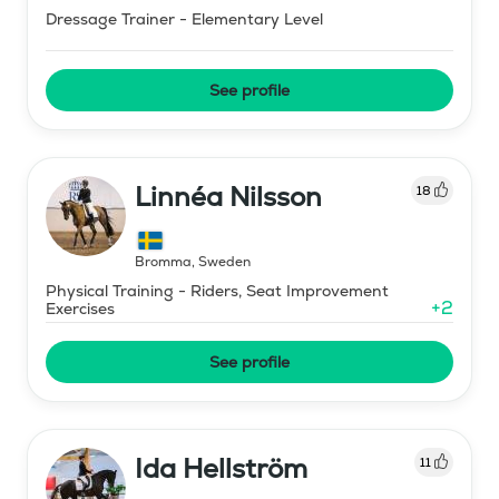
Dressage Trainer - Elementary Level
See profile
Linnéa Nilsson
18
Bromma
,
Sweden
Physical Training - Riders, Seat Improvement
+
2
Exercises
See profile
Ida Hellström
11