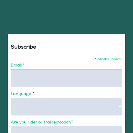
Subscribe
*
indicates required
Email
*
Language
*
Are you rider or trainer/coach?