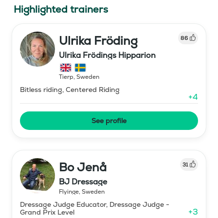
Highlighted trainers
Ulrika Fröding
86
Ulrika Frödings Hipparion
Tierp
,
Sweden
Bitless riding, Centered Riding
+
4
See profile
Bo Jenå
31
BJ Dressage
Flyinge
,
Sweden
Dressage Judge Educator, Dressage Judge -
+
3
Grand Prix Level