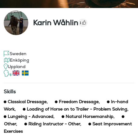
Karin Wåhlin
1
Sweden
Enköping
Uppland
Skills
Classical Dressage
,
Freedom Dressage
,
In-hand
Work
,
Loading of Horse on to Trailer - Problem Solving
,
Lungeing - Advanced
,
Natural Horsemanship
,
Other
,
Riding Instructor - Other
,
Seat Improvement
Exercises