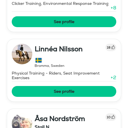
Clicker Training, Environmental Response Training
+
8
See profile
Linnéa Nilsson
18
Bromma
,
Sweden
Physical Training - Riders, Seat Improvement
+
2
Exercises
See profile
Åsa Nordström
10
Stall N