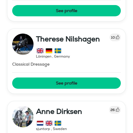
See profile
Therese Nilshagen
10
Löningen
,
Germany
Classical Dressage
See profile
Anne Dirksen
26
sjuntorp
,
Sweden