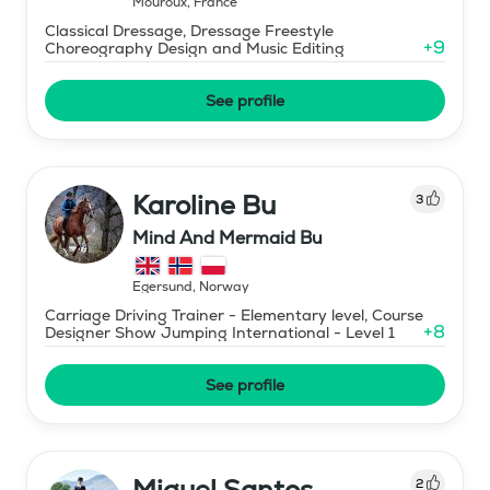
Mouroux
,
France
Classical Dressage, Dressage Freestyle
+
9
Choreography Design and Music Editing
See profile
Karoline Bu
3
Mind And Mermaid Bu
Egersund
,
Norway
Carriage Driving Trainer - Elementary level, Course
+
8
Designer Show Jumping International - Level 1
See profile
Miguel Santos
2