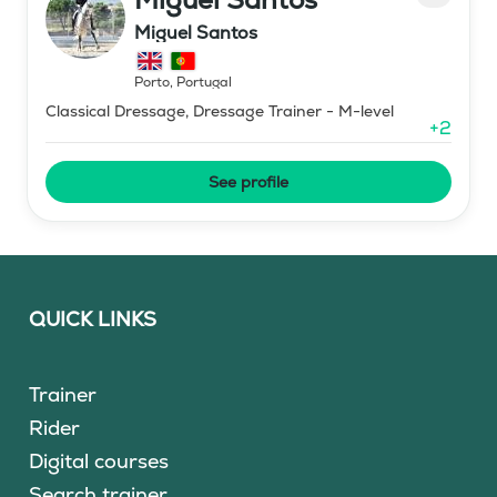
Miguel Santos
Porto
,
Portugal
Classical Dressage, Dressage Trainer - M-level
+
2
See profile
QUICK LINKS
Trainer
Rider
Digital courses
Search trainer